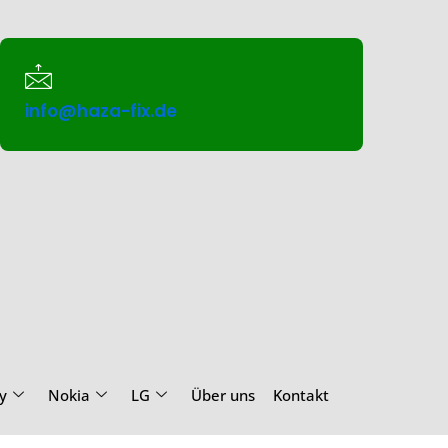
info@haza-fix.de
y
Nokia
LG
Über uns
Kontakt