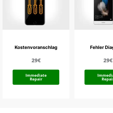
Kostenvoranschlag
Fehler Di
29€
29€
Immediate
Immedi
Repair
Repai