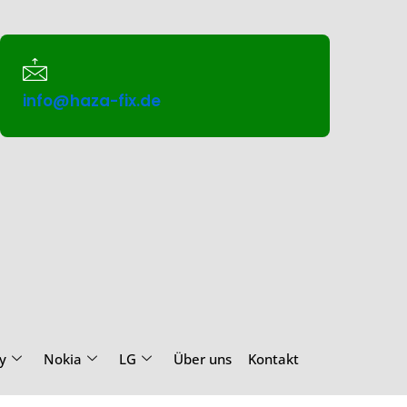
info@haza-fix.de
y
Nokia
LG
Über uns
Kontakt