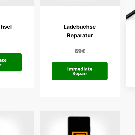
hsel
Ladebuchse
Reparatur
69€
ate
r
Immediate
Repair