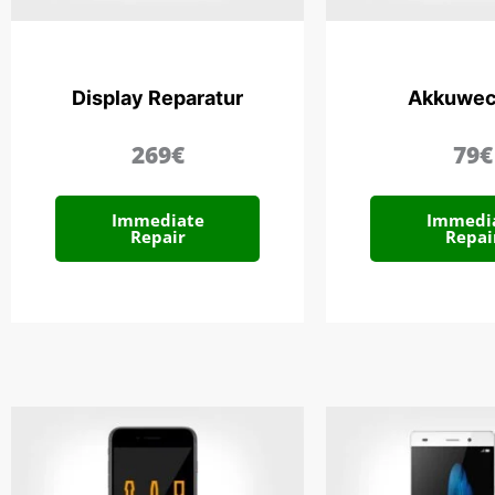
Display Reparatur
Akkuwec
269€
79€
Immediate
Immedi
Repair
Repai