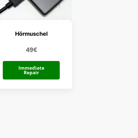
Hörmuschel
49€
Immediate
Repair