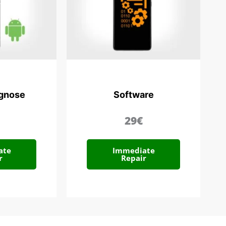
agnose
Software
29€
ate
Immediate
r
Repair