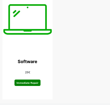
Software
29€
Immediate Repair