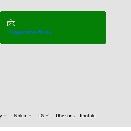
info@haza-fix.de
y
Nokia
LG
Über uns
Kontakt