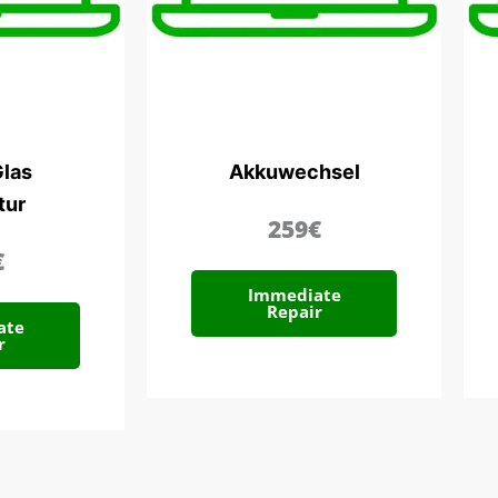
las
Akkuwechsel
tur
259€
€
Immediate
Repair
ate
r