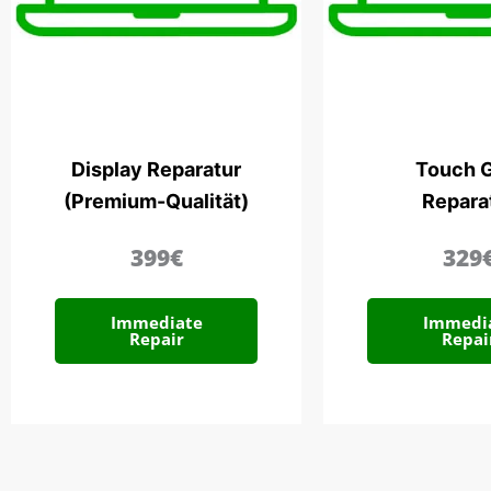
Display Reparatur
Touch G
(Premium-Qualität)
Repara
399€
329
Immediate
Immedi
Repair
Repai