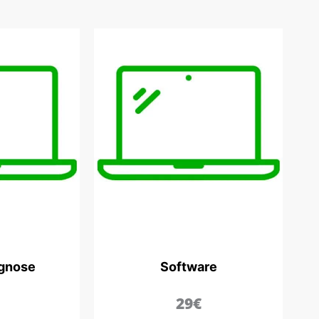
agnose
Software
29€