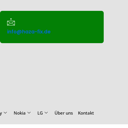
info@haza-fix.de
y
Nokia
LG
Über uns
Kontakt