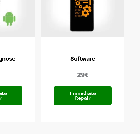
agnose
Software
29€
ate
Immediate
r
Repair