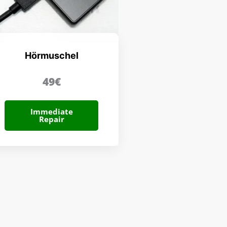
Hörmuschel
49€
Immediate
Repair