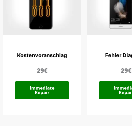
Kostenvoranschlag
Fehler Di
29€
29€
Immediate
Immedi
Repair
Repai