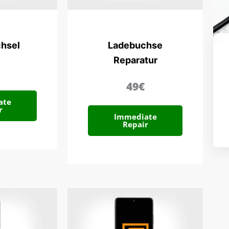
hsel
Ladebuchse
Reparatur
49€
ate
r
Immediate
Repair