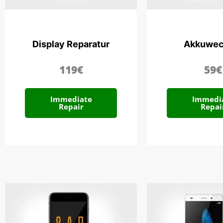
Display Reparatur
Akkuwec
119€
59€
Immediate
Immedi
Repair
Repai