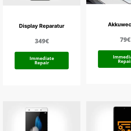
Akkuwec
Display Reparatur
79€
349€
Immedi
Immediate
Repai
Repair