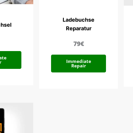
Ladebuchse
hsel
Reparatur
79€
ate
Immediate
r
Repair