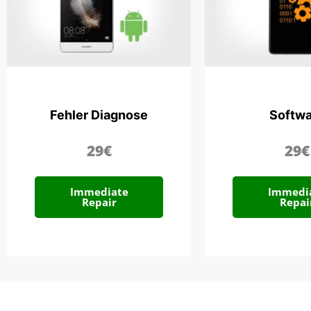
Fehler Diagnose
Softwa
29€
29€
Immediate
Immedi
Repair
Repai