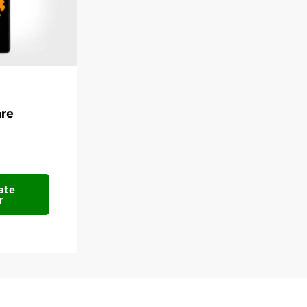
re
ate
r