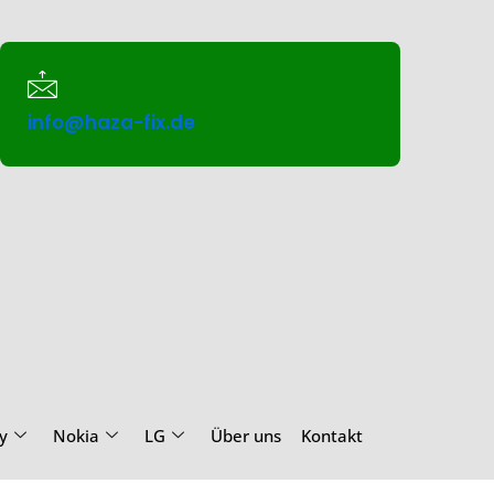
info@haza-fix.de
y
Nokia
LG
Über uns
Kontakt