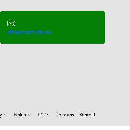
info@haza-fix.de
y
Nokia
LG
Über uns
Kontakt