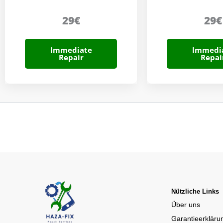
29€
29€
Immediate
Immedi
Repair
Repai
Nützliche Links
Über uns
Garantieerkläru