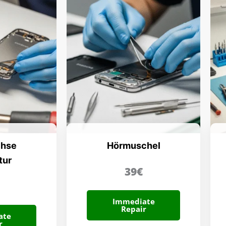
chse
Hörmuschel
tur
39€
Immediate
Repair
ate
r