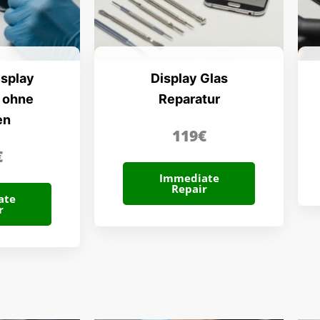
isplay
Display Glas
 ohne
Reparatur
en
119€
€
Immediate
Repair
ate
r