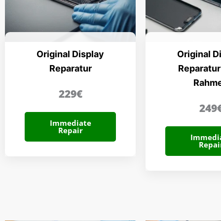
Original Display
Original D
Reparatur
Reparatur
Rahm
229€
249
Immediate
Repair
Immedi
Repai