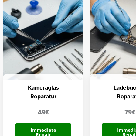
Kameraglas
Ladebu
Reparatur
Repara
49€
79€
Immediate
Immedi
Repair
Repai